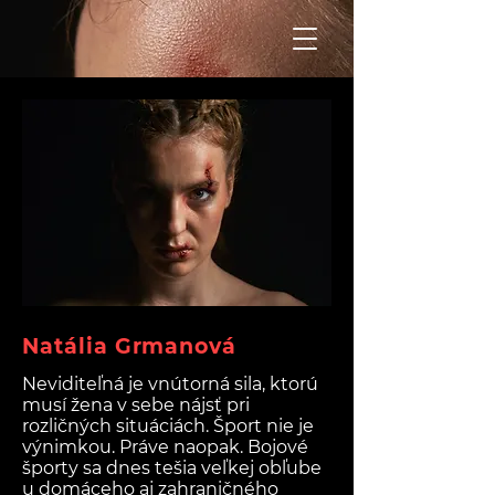
Natália Grmanová
Neviditeľná je vnútorná sila, ktorú
musí žena v sebe nájsť pri
rozličných situáciách. Šport nie je
výnimkou. Práve naopak. Bojové
športy sa dnes tešia veľkej obľube
u domáceho aj zahraničného