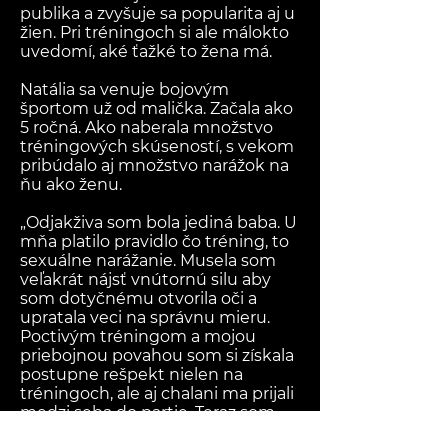
publika a zvyšuje sa popularita aj u
žien. Pri tréningoch si ale málokto
uvedomí, aké ťažké to žena má.
Natália sa venuje bojovým
športom už od malička. Začala ako
5 ročná. Ako naberala množstvo
tréningových skúseností, s vekom
pribúdalo aj množstvo narážok na
ňu ako ženu.
„Odjakživa som bola jediná baba. U
mňa platilo pravidlo čo tréning, to
sexuálne narážanie. Musela som
veľakrát nájsť vnútornú silu aby
som dotyčnému otvorila oči a
upratala veci na správnu mieru.
Poctivým tréningom a mojou
priebojnou povahou som si získala
postupne rešpekt nielen na
tréningoch, ale aj chalani ma prijali
medzi seba do partie. Teraz som
neoddeliteľnou súčasťou. Musela