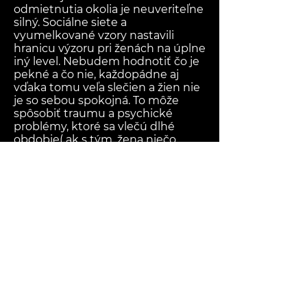
odmietnutia okolia je neuveriteľne
silný. Sociálne siete a
vyumelkované vzory nastavili
hranicu výzoru pri ženách na úplne
iný level. Nebudem hodnotiť čo je
pekné a čo nie, každopádne aj
vďaka tomu veľa slečien a žien nie
je so sebou spokojná. To môže
spôsobiť traumu a psychické
problémy, ktoré sa vlečú dlhé
obdobie( ak s tým, žena niečo
nerobí).
V projekte reprezentujem
myšlienku, že každá žena je skvelá.
Bez ohľadu na krivky, tvár, vlasy,
nohy... Každá jedna má v sebe čaro,
ktoré keď objaví a pracuje s ním
tak je pre okolie príťažlivá.
© 2022 Marek Malár